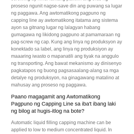
proseso ngunit nagse-save din ang puwang sa lugar
ng paggawa. Ang awtomatikong pagpuno ng
capping line ay awtomatikong itatama ang sistema
ayon sa gitnang lugar ng lalagyan habang
gumagawa ng likidong pagpuno at pamamaraan ng
pag-screw ng cap. Kung ang linya ng produksyon ay
konektado sa label, ang linya ng produksiyon ay
maaaring iwasto o mapanatili ang tiyak na anggulo
ng transporting. Ang bawat mekanismo ay dinisenyo
pagkatapos ng buong pagsasaalang-alang sa mga
detalye ng produksyon, na ginagawang matalino at
mahusay ang proseso ng paggawa.
Paano magagamit ang Awtomatikong
Pagpuno ng Capping Line sa iba't ibang laki
ng bilog at hugis-itlog na bote?
Automatic liquid filling capping machine can be
applied to low to medium concentrated liquid. In