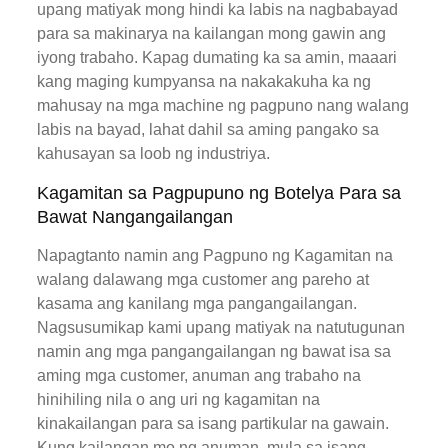
upang matiyak mong hindi ka labis na nagbabayad
para sa makinarya na kailangan mong gawin ang
iyong trabaho. Kapag dumating ka sa amin, maaari
kang maging kumpyansa na nakakakuha ka ng
mahusay na mga machine ng pagpuno nang walang
labis na bayad, lahat dahil sa aming pangako sa
kahusayan sa loob ng industriya.
Kagamitan sa Pagpupuno ng Botelya Para sa
Bawat Nangangailangan
Napagtanto namin ang Pagpuno ng Kagamitan na
walang dalawang mga customer ang pareho at
kasama ang kanilang mga pangangailangan.
Nagsusumikap kami upang matiyak na natutugunan
namin ang mga pangangailangan ng bawat isa sa
aming mga customer, anuman ang trabaho na
hinihiling nila o ang uri ng kagamitan na
kinakailangan para sa isang partikular na gawain.
Kung kailangan mo ng anuman, mula sa isang