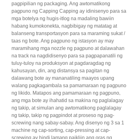
pagpipilian ng packaging. Ang awtomatikong
pagpuno ng Capping Capping ay idinisenyo para sa
mga botelya ng hugis-itlog na madaling bawiin
habang kumokonekta, nagbibigay ng matatag at
balanseng transportasyon para sa maraming sukat /
taas ng bote. Ang pagpuno ng istasyon ay may
maramihang mga nozzle ng pagpuno at dalawahan
na track na nagdidisenyo para sa pagpapanatili ng
tuluy-tuloy na produksyon at pagdaragdag ng
kahusayan, din, ang distansya sa pagitan ng
dalawang bote ay mananatiling maayos upang
walang pagkagambala sa pamamaraan ng pagpuno
ng likido. Matapos ang pamamaraan ng pagpuno,
ang mga bote ay ihahatid sa makina ng paglalagay
ng takip, at simulan ang awtomatikong paglalagay
ng takip, takip ng pagpindot at proseso ng pag-
screwing nang sabay-sabay. Ang disenyo ng 3 sa 1
machine ng cap-sorting, cap-pressing at cap-
screwing ay hindi lamang paikliin ang oras ng