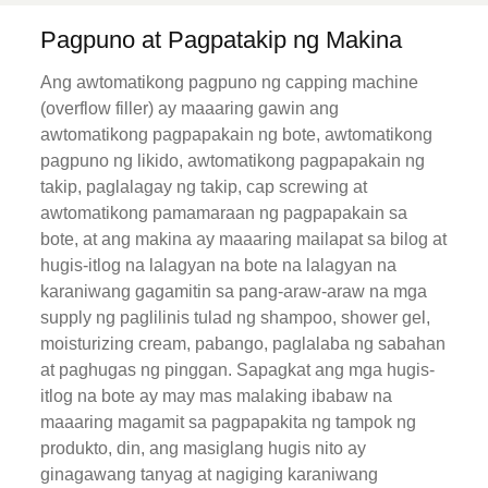
Pagpuno at Pagpatakip ng Makina
Ang awtomatikong pagpuno ng capping machine
(overflow filler) ay maaaring gawin ang
awtomatikong pagpapakain ng bote, awtomatikong
pagpuno ng likido, awtomatikong pagpapakain ng
takip, paglalagay ng takip, cap screwing at
awtomatikong pamamaraan ng pagpapakain sa
bote, at ang makina ay maaaring mailapat sa bilog at
hugis-itlog na lalagyan na bote na lalagyan na
karaniwang gagamitin sa pang-araw-araw na mga
supply ng paglilinis tulad ng shampoo, shower gel,
moisturizing cream, pabango, paglalaba ng sabahan
at paghugas ng pinggan. Sapagkat ang mga hugis-
itlog na bote ay may mas malaking ibabaw na
maaaring magamit sa pagpapakita ng tampok ng
produkto, din, ang masiglang hugis nito ay
ginagawang tanyag at nagiging karaniwang