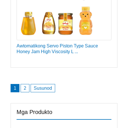
Awtomatikong Servo Piston Type Sauce
Honey Jam High Viscosity L ...
Nabigasyon
1
2
Susunod
ng
mga
post
Mga Produkto