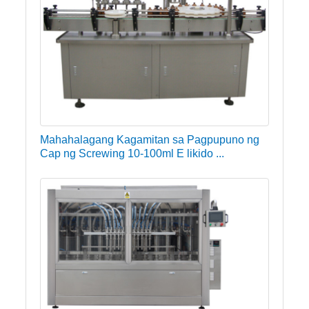
Mahahalagang Kagamitan sa Pagpupuno ng
Cap ng Screwing 10-100ml E likido ...