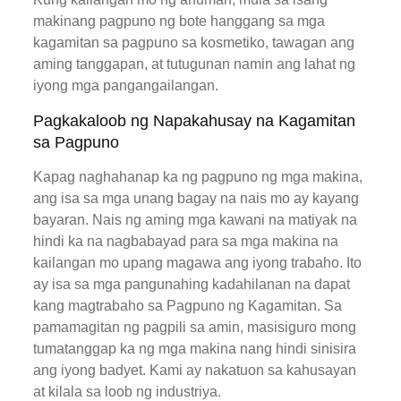
makinang pagpuno ng bote hanggang sa mga
kagamitan sa pagpuno sa kosmetiko, tawagan ang
aming tanggapan, at tutugunan namin ang lahat ng
iyong mga pangangailangan.
Pagkakaloob ng Napakahusay na Kagamitan
sa Pagpuno
Kapag naghahanap ka ng pagpuno ng mga makina,
ang isa sa mga unang bagay na nais mo ay kayang
bayaran. Nais ng aming mga kawani na matiyak na
hindi ka na nagbabayad para sa mga makina na
kailangan mo upang magawa ang iyong trabaho. Ito
ay isa sa mga pangunahing kadahilanan na dapat
kang magtrabaho sa Pagpuno ng Kagamitan. Sa
pamamagitan ng pagpili sa amin, masisiguro mong
tumatanggap ka ng mga makina nang hindi sinisira
ang iyong badyet. Kami ay nakatuon sa kahusayan
at kilala sa loob ng industriya.