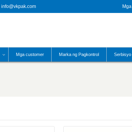
info@vkpak.com
Mga
Mga customer
Marka ng Pagkontrol
Serbisyo