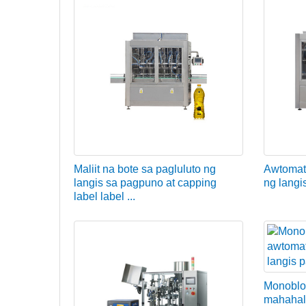
Maliit na bote sa pagluluto ng
Awtomat
langis sa pagpuno at capping
ng langi
label label ...
Monobloc
mahahal