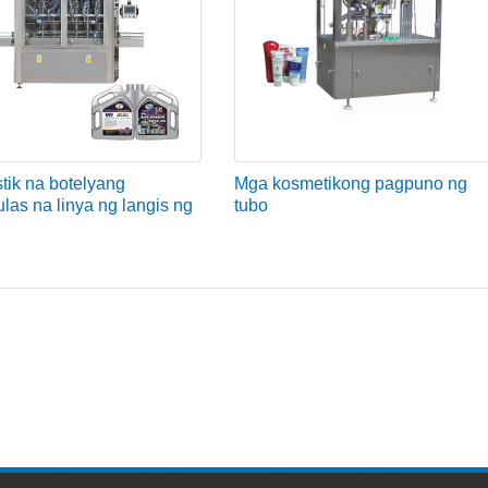
tik na botelyang
Mga kosmetikong pagpuno ng
as na linya ng langis ng
tubo