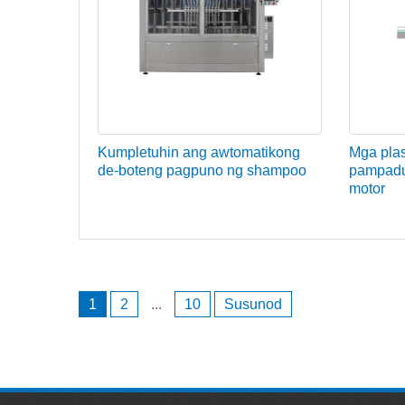
Kumpletuhin ang awtomatikong
Mga plas
de-boteng pagpuno ng shampoo
pampadul
motor
Nabigasyon
ng
1
2
...
10
Susunod
mga
post