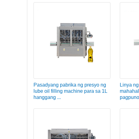
Pasadyang pabrika ng presyo ng
Linya ng
lube oil filling machine para sa 1L
mahahal
hanggang ...
pagpuno 