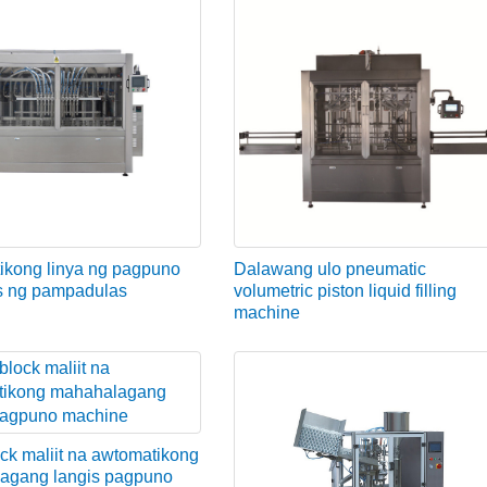
ikong linya ng pagpuno
Dalawang ulo pneumatic
s ng pampadulas
volumetric piston liquid filling
machine
k maliit na awtomatikong
agang langis pagpuno