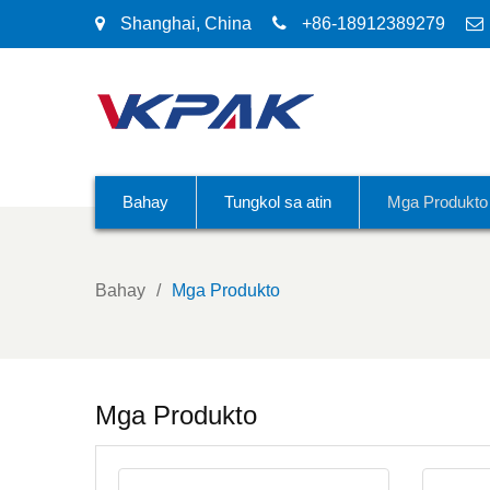
Shanghai, China
+86-18912389279
Bahay
Tungkol sa atin
Mga Produkto
Bahay
Mga Produkto
Mga Produkto