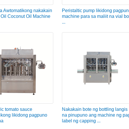
a Awtomatikong nakakain
Peristaltic pump likidong pagpu
Oil Coconut Oil Machine
machine para sa maliit na vial bot
...
ic tomato sauce
Nakakain bote ng bottling langis
ikong likidong pagpuno
na pinupuno ang machine ng pa
na
label ng capping ...