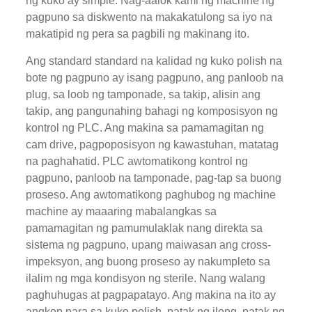
ng kuko ay simple. Nag-aalok kami ng machine ng
pagpuno sa diskwento na makakatulong sa iyo na
makatipid ng pera sa pagbili ng makinang ito.
Ang standard standard na kalidad ng kuko polish na
bote ng pagpuno ay isang pagpuno, ang panloob na
plug, sa loob ng tamponade, sa takip, alisin ang
takip, ang pangunahing bahagi ng komposisyon ng
kontrol ng PLC. Ang makina sa pamamagitan ng
cam drive, pagpoposisyon ng kawastuhan, matatag
na paghahatid. PLC awtomatikong kontrol ng
pagpuno, panloob na tamponade, pag-tap sa buong
proseso. Ang awtomatikong paghubog ng machine
machine ay maaaring mabalangkas sa
pamamagitan ng pamumulaklak nang direkta sa
sistema ng pagpuno, upang maiwasan ang cross-
impeksyon, ang buong proseso ay nakumpleto sa
ilalim ng mga kondisyon ng sterile. Nang walang
paghuhugas at pagpapatayo. Ang makina na ito ay
angkop para sa kuko polish, patak ng ilong, patak ng