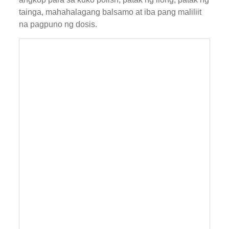
tainga, mahahalagang balsamo at iba pang maliliit
na pagpuno ng dosis.
Maliit na bote ng mga patak ng mata,
makinang pagpuno ng polish ng kuko at