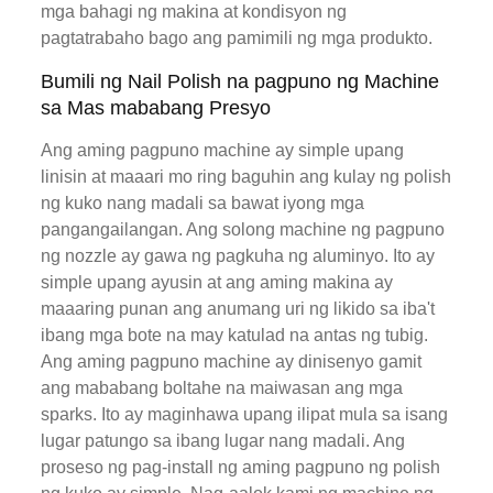
mga bahagi ng makina at kondisyon ng
pagtatrabaho bago ang pamimili ng mga produkto.
Bumili ng Nail Polish na pagpuno ng Machine
sa Mas mababang Presyo
Ang aming pagpuno machine ay simple upang
linisin at maaari mo ring baguhin ang kulay ng polish
ng kuko nang madali sa bawat iyong mga
pangangailangan. Ang solong machine ng pagpuno
ng nozzle ay gawa ng pagkuha ng aluminyo. Ito ay
simple upang ayusin at ang aming makina ay
maaaring punan ang anumang uri ng likido sa iba't
ibang mga bote na may katulad na antas ng tubig.
Ang aming pagpuno machine ay dinisenyo gamit
ang mababang boltahe na maiwasan ang mga
sparks. Ito ay maginhawa upang ilipat mula sa isang
lugar patungo sa ibang lugar nang madali. Ang
proseso ng pag-install ng aming pagpuno ng polish