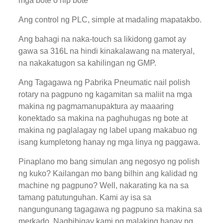
mga bote o nip bote
Ang control ng PLC, simple at madaling mapatakbo.
Ang bahagi na naka-touch sa likidong gamot ay
gawa sa 316L na hindi kinakalawang na materyal,
na nakakatugon sa kahilingan ng GMP.
Ang Tagagawa ng Pabrika Pneumatic nail polish
rotary na pagpuno ng kagamitan sa maliit na mga
makina ng pagmamanupaktura ay maaaring
konektado sa makina na paghuhugas ng bote at
makina ng paglalagay ng label upang makabuo ng
isang kumpletong hanay ng mga linya ng paggawa.
Pinaplano mo bang simulan ang negosyo ng polish
ng kuko? Kailangan mo bang bilhin ang kalidad ng
machine ng pagpuno? Well, nakarating ka na sa
tamang patutunguhan. Kami ay isa sa
nangungunang tagagawa ng pagpuno sa makina sa
merkado. Nagbibigay kami ng malaking hanay ng