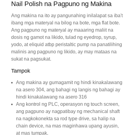
Nail Polish na Pagpuno ng Makina
Ang makina na ito ay pangunahing inilalapat sa iba't
ibang mga materyal na bilog na bote, mga flat bote.
Ang pagpuno ng materyal ay maaaring maliit na
dosis ng gamot na likido, tulad ng eyedrop, syrup,
yodo, at eliquid atbp peristaltic pump na panatilihing
malinis ang pagpuno ng likido, ay may mataas na
sukat na pagsukat.
Tampok
Ang makina ay gumagamit ng hindi kinakalawang
na asero 304, ang bahagi ng langis ng bahagi ay
hindi kinakalawang na asero 316
Ang kontrol ng PLC, operasyon ng touch screen,
ang pagpuno ay nagpatibay ng mechanical shaft
na nagkokonekta sa rod type drive, sa halip na
chain device, na mas maginhawa upang ayusin,
at mas tumpak.