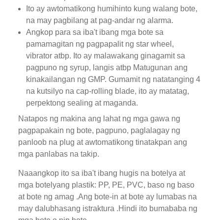
Ito ay awtomatikong humihinto kung walang bote,
na may pagbilang at pag-andar ng alarma.
Angkop para sa iba't ibang mga bote sa
pamamagitan ng pagpapalit ng star wheel,
vibrator atbp. Ito ay malawakang ginagamit sa
pagpuno ng syrup, langis atbp Matugunan ang
kinakailangan ng GMP. Gumamit ng natatanging 4
na kutsilyo na cap-rolling blade, ito ay matatag,
perpektong sealing at maganda.
Natapos ng makina ang lahat ng mga gawa ng
pagpapakain ng bote, pagpuno, paglalagay ng
panloob na plug at awtomatikong tinatakpan ang
mga panlabas na takip.
Naaangkop ito sa iba't ibang hugis na botelya at
mga botelyang plastik: PP, PE, PVC, baso ng baso
at bote ng amag .Ang bote-in at bote ay lumabas na
may dalubhasang istraktura .Hindi ito bumababa ng