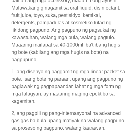
palitan ang mga accessory, maaari mong ayusin.
Malawakang ginagamit sa oral liquid, disinfectant,
fruit juice, toyo, suka, pestisidyo, kemikal,
detergents, pampadulas at kosmetiko tulad ng
likidong pagpuno. Ang pagpuno ng pagsukat ng
kawastuhan, walang mga bula, walang pagtulo.
Maaaring mailapat sa 40-1000ml iba't ibang hugis
ng bote (kabilang ang mga hugis na bote) na
pagpupuno.
1, ang disenyo ng paggamit ng mga linear packet sa
bote, isang bote ng paraan, upang ang pagpuno ng
paglawak ng pagpapaandar, lahat ng mga form ng
mga lalagyan, ay maaaring maging epektibo sa
kagamitan.
2, ang pagpili ng pang-internasyonal na advanced
gas gas balbula upang matiyak na walang pagpuno
sa proseso ng pagpuno, walang kaarawan.