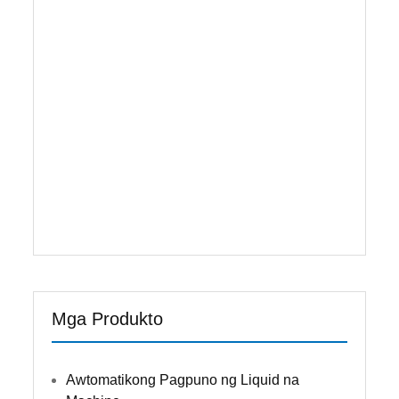
likidong bahagi ng materyal ay USU304
Teflon at POM.At mayroon itong aparato ng
proteation na ang makina ay titigil at mag-
alarma kapag kakulangan ng mga
materyales. Application: Malakas na sarsa,
salsas, salad dressings, cosmetic creams,
mabigat na shampoo, gels, at conditioner, i-
paste ...
Magbasa Nang Higit Pa
Mga Produkto
Awtomatikong Pagpuno ng Liquid na