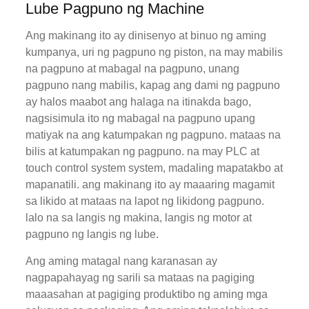
Lube Pagpuno ng Machine
Ang makinang ito ay dinisenyo at binuo ng aming
kumpanya, uri ng pagpuno ng piston, na may mabilis
na pagpuno at mabagal na pagpuno, unang
pagpuno nang mabilis, kapag ang dami ng pagpuno
ay halos maabot ang halaga na itinakda bago,
nagsisimula ito ng mabagal na pagpuno upang
matiyak na ang katumpakan ng pagpuno. mataas na
bilis at katumpakan ng pagpuno. na may PLC at
touch control system system, madaling mapatakbo at
mapanatili. ang makinang ito ay maaaring magamit
sa likido at mataas na lapot ng likidong pagpuno.
lalo na sa langis ng makina, langis ng motor at
pagpuno ng langis ng lube.
Ang aming matagal nang karanasan ay
nagpapahayag ng sarili sa mataas na pagiging
maaasahan at pagiging produktibo ng aming mga