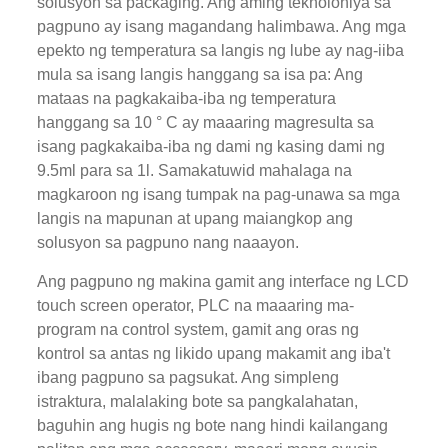
solusyon sa packaging. Ang aming teknolohiya sa
pagpuno ay isang magandang halimbawa. Ang mga
epekto ng temperatura sa langis ng lube ay nag-iiba
mula sa isang langis hanggang sa isa pa: Ang
mataas na pagkakaiba-iba ng temperatura
hanggang sa 10 ° C ay maaaring magresulta sa
isang pagkakaiba-iba ng dami ng kasing dami ng
9.5ml para sa 1l. Samakatuwid mahalaga na
magkaroon ng isang tumpak na pag-unawa sa mga
langis na mapunan at upang maiangkop ang
solusyon sa pagpuno nang naaayon.
Ang pagpuno ng makina gamit ang interface ng LCD
touch screen operator, PLC na maaaring ma-
program na control system, gamit ang oras ng
kontrol sa antas ng likido upang makamit ang iba't
ibang pagpuno sa pagsukat. Ang simpleng
istraktura, malalaking bote sa pangkalahatan,
baguhin ang hugis ng bote nang hindi kailangang